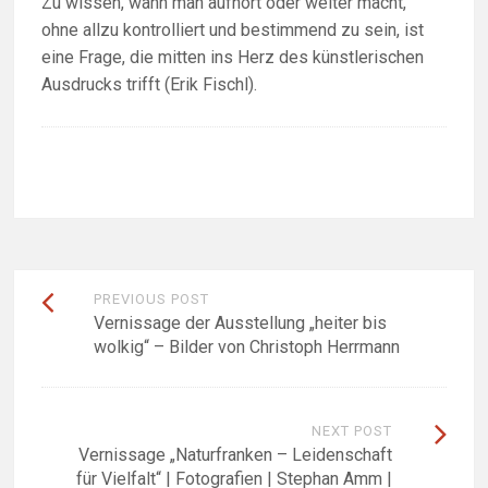
Zu wissen, wann man aufhört oder weiter macht,
ohne allzu kontrolliert und bestimmend zu sein, ist
eine Frage, die mitten ins Herz des künstlerischen
Ausdrucks trifft (Erik Fischl).
Beitragsnavigation
PREVIOUS POST
Vernissage der Ausstellung „heiter bis
wolkig“ – Bilder von Christoph Herrmann
NEXT POST
Vernissage „Naturfranken – Leidenschaft
für Vielfalt“ | Fotografien | Stephan Amm |