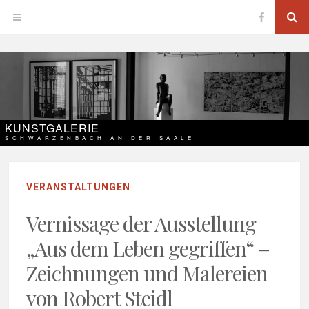
Zum
Su
OPEN
Inhalt
springen
MENU
KUNSTGALERIE
SCHWARZENBACH AN DER SAALE
VERANSTALTUNGEN
Vernissage der Ausstellung
„Aus dem Leben gegriffen“ –
Zeichnungen und Malereien
von Robert Steidl