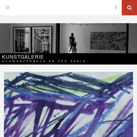
Zum
Su
OPEN
Inhalt
springen
MENU
KUNSTGALERIE
SCHWARZENBACH AN DER SAALE